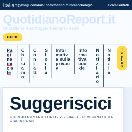
Italiano
Blog
Economia
Locale
Mondo
Politica
Tecnologia
Cerca
Contatti
QuotidianoReport.it
Quotidianoreport Aggiornamento news
GUIDE
Pa
C
C
S
Infor
Info
N
N
T
o
gi
h
o
t
mativ
rma
o
o
p
na
i
n
o
a sulla
tiva
ti
ti
i
ini
si
t
r
privac
coo
z
z
c
s
zia
a
a
i
y
kie
i
i
le
m
tt
a
a
e
o
i
ri
o
Suggeriscici
GIORGIO ROMANO CONTI • 2026-04-04 • REVISIONATO DA
GIULIA ROSSI