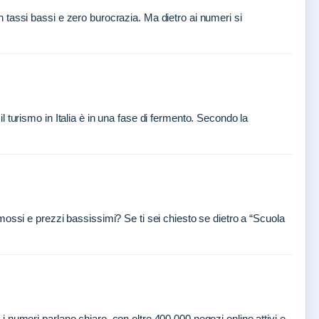
con tassi bassi e zero burocrazia. Ma dietro ai numeri si
 turismo in Italia è in una fase di fermento. Secondo la
ossi e prezzi bassissimi? Se ti sei chiesto se dietro a “Scuola
numeri parlano chiaro, con oltre 400.000 negozi online attivi e