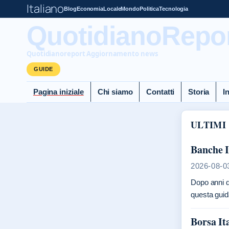
Italiano
Blog
Economia
Locale
Mondo
Politica
Tecnologia
QuotidianoReport
Quotidianoreport Aggiornamento news
GUIDE
Pagina iniziale
Chi siamo
Contatti
Storia
I
ULTIMI
Banche I
2026-08-0
Dopo anni di
questa guid
Borsa It