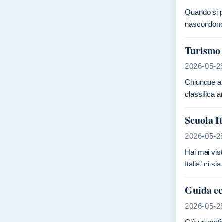
Quando si pa
nascondono 
Turismo I
2026-05-2
Chiunque ab
classifica 
Scuola It
2026-05-2
Hai mai vis
Italia” ci s
Guida ec
2026-05-2
C’è un moti