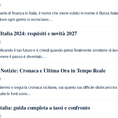
1
rla di finanza in Italia, il nome che viene subito in mente è Borsa Itali
dove ogni giorno si incrociano…
Italia 2024: requisiti e novità 2027
1
ificando il tuo futuro e ti chiedi quando potrai finalmente smettere di lav
enere il passo è diventato…
Notizie: Cronaca e Ultima Ora in Tempo Reale
0
lermo o segui la cronaca siciliana, sai quanto sia difficile districarsi tr
utte le fonti sono…
Italia: guida completa a tassi e confronto
0