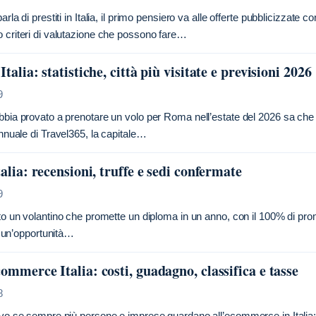
rla di prestiti in Italia, il primo pensiero va alle offerte pubblicizzate 
criteri di valutazione che possono fare…
talia: statistiche, città più visitate e previsioni 2026
9
bia provato a prenotare un volo per Roma nell’estate del 2026 sa che il
annuale di Travel365, la capitale…
alia: recensioni, truffe e sedi confermate
9
to un volantino che promette un diploma in un anno, con il 100% di prom
ia un’opportunità…
ommerce Italia: costi, guadagno, classifica e tasse
8
vo se sempre più persone e imprese guardano all’ecommerce in Italia: i 