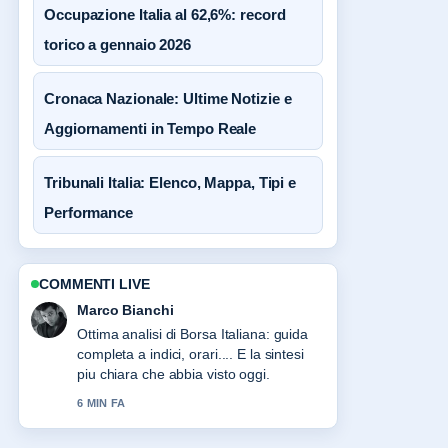
Occupazione Italia al 62,6%: record
torico a gennaio 2026
Cronaca Nazionale: Ultime Notizie e
Aggiornamenti in Tempo Reale
Tribunali Italia: Elenco, Mappa, Tipi e
Performance
COMMENTI LIVE
Elena Ricci
Seguo da vicino Pensioni Italia 2024:
requisiti e novità 2027 – apprezzo il
tono equilibrato di questa copertura.
8 MIN FA