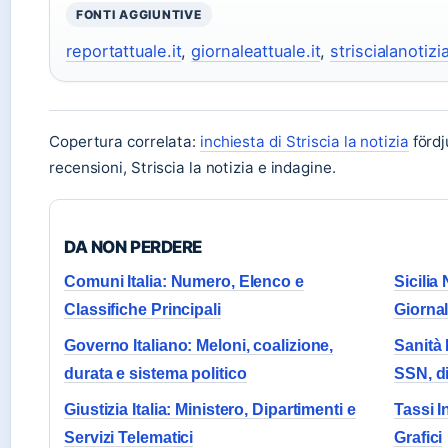
FONTI AGGIUNTIVE
reportattuale.it
,
giornaleattuale.it
,
striscialanotizi
Copertura correlata:
inchiesta di Striscia la notizia
fördj
recensioni, Striscia la notizia e indagine.
DA NON PERDERE
Comuni Italia: Numero, Elenco e
Sicilia
Classifiche Principali
Giornal
Governo Italiano: Meloni, coalizione,
Sanità 
durata e sistema politico
SSN, di
Giustizia Italia: Ministero, Dipartimenti e
Tassi I
Servizi Telematici
Grafici