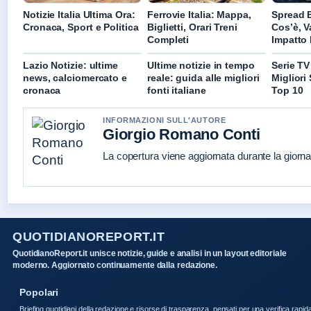
Notizie Italia Ultima Ora:
Ferrovie Italia: Mappa,
Spread 
Cronaca, Sport e Politica
Biglietti, Orari Treni
Cos’è, V
Completi
Impatto
Lazio Notizie: ultime
Ultime notizie in tempo
Serie TV 
news, calciomercato e
reale: guida alle migliori
Migliori 
cronaca
fonti italiane
Top 10
INFORMAZIONI SULL'AUTORE
Giorgio Romano Conti
La copertura viene aggiornata durante la giornat
QUOTIDIANOREPORT.IT
QuotidianoReport.it unisce notizie, guide e analisi in un layout editoriale
moderno. Aggiornato continuamente dalla redazione.
Popolari
Briefing quotidiani della redazione e risorse di trasparenza, pensati per una verifica rapid