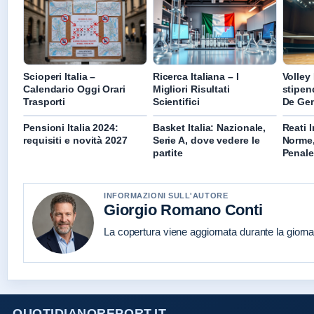
Scioperi Italia –
Ricerca Italiana – I
Volley 
Calendario Oggi Orari
Migliori Risultati
stipend
Trasporti
Scientifici
De Ge
Pensioni Italia 2024:
Basket Italia: Nazionale,
Reati I
requisiti e novità 2027
Serie A, dove vedere le
Norme,
partite
Penale
INFORMAZIONI SULL'AUTORE
Giorgio Romano Conti
La copertura viene aggiornata durante la giornat
QUOTIDIANOREPORT.IT