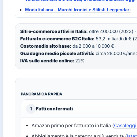
Moda Italiana – Marchi Iconici e Stilisti Leggendari
Siti e-commerce attivi in Italia:
oltre 400.000 (2023) ·
Fatturato e-commerce B2C Italia:
53,2 miliardi di € (
Costo medio sito base:
da 2.000 a 10.000 € ·
Guadagno medio piccole attività:
circa 28.000 €/anno
IVA sulle vendite online:
22%
PANORAMICA RAPIDA
Fatti confermati
1
Amazon primo per fatturato in Italia (
Casaleggi
Abbigliamento è la categoria più venduta (
Ista