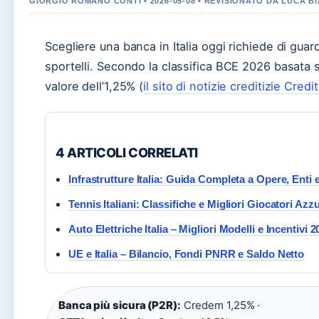
GIORGIO ROMANO CONTI • 2026-05-08 • REVISIONATO DA LUCA B
Scegliere una banca in Italia oggi richiede di guar
sportelli. Secondo la classifica BCE 2026 basata
valore dell’1,25% (
il sito di notizie creditizie Credi
4 ARTICOLI CORRELATI
Infrastrutture Italia: Guida Completa a Opere, Enti
Tennis Italiani: Classifiche e Migliori Giocatori Azzu
Auto Elettriche Italia – Migliori Modelli e Incentivi 
UE e Italia – Bilancio, Fondi PNRR e Saldo Netto
Banca più sicura (P2R):
Credem 1,25% ·