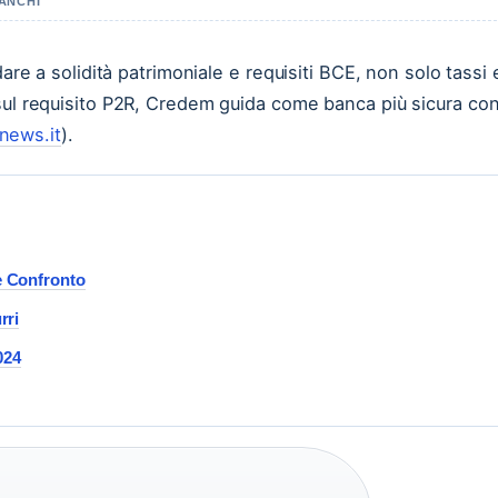
IANCHI
dare a solidità patrimoniale e requisiti BCE, non solo tassi 
 sul requisito P2R, Credem guida come banca più sicura co
tnews.it
).
 e Confronto
rri
2024