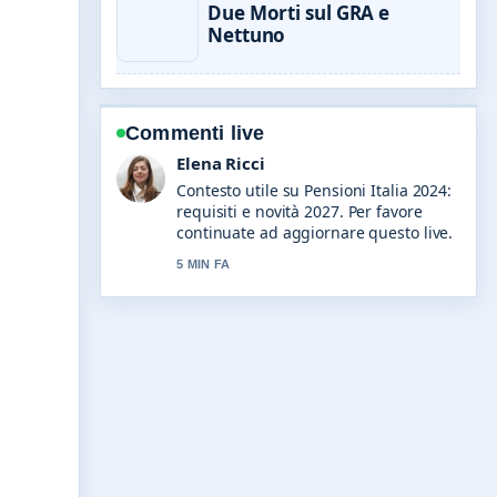
Due Morti sul GRA e
Nettuno
Commenti live
Matteo Galli
La copertura di Banche Italia Tassi:
Confronto e Previsioni Mutui... sembra
solida e molto facile da seguire.
7 MIN FA