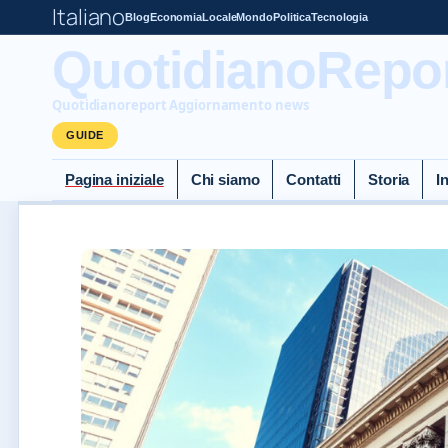
Italiano
Blog
Economia
Locale
Mondo
Politica
Tecnologia
QuotidianoReport
Quotidianoreport Aggiornamento news
GUIDE
Pagina iniziale
Chi siamo
Contatti
Storia
I