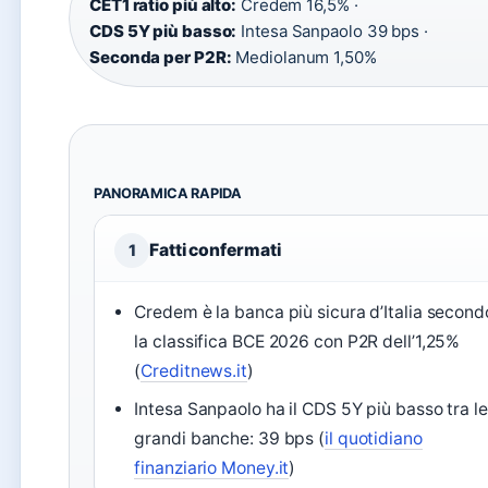
CET1 ratio più alto:
Credem 16,5% ·
CDS 5Y più basso:
Intesa Sanpaolo 39 bps ·
Seconda per P2R:
Mediolanum 1,50%
PANORAMICA RAPIDA
Fatti confermati
1
Credem è la banca più sicura d’Italia second
la classifica BCE 2026 con P2R dell’1,25%
(
Creditnews.it
)
Intesa Sanpaolo ha il CDS 5Y più basso tra le
grandi banche: 39 bps (
il quotidiano
finanziario Money.it
)