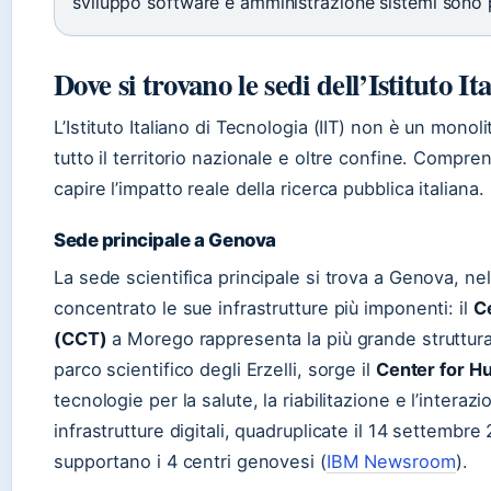
sviluppo software e amministrazione sistemi sono più
Dove si trovano le sedi dell’Istituto I
L’Istituto Italiano di Tecnologia (IIT) non è un monol
tutto il territorio nazionale e oltre confine. Compre
capire l’impatto reale della ricerca pubblica italiana.
Sede principale a Genova
La sede scientifica principale si trova a Genova, nel 
concentrato le sue infrastrutture più imponenti: il
C
(CCT)
a Morego rappresenta la più grande struttura 
parco scientifico degli Erzelli, sorge il
Center for H
tecnologie per la salute, la riabilitazione e l’inter
infrastrutture digitali, quadruplicate il 14 settembr
supportano i 4 centri genovesi (
IBM Newsroom
).