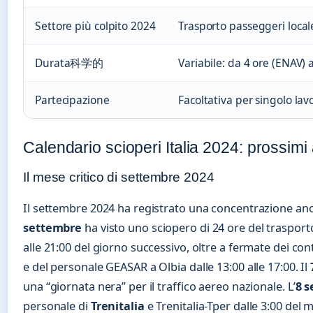
Settore più colpito 2024
Trasporto passeggeri locale
Durata科学的
Variabile: da 4 ore (ENAV) 
Partecipazione
Facoltativa per singolo lav
Calendario scioperi Italia 2024: prossim
Il mese critico di settembre 2024
Il settembre 2024 ha registrato una concentrazione anom
settembre
ha visto uno sciopero di 24 ore del trasporto
alle 21:00 del giorno successivo, oltre a fermate dei con
e del personale GEASAR a Olbia dalle 13:00 alle 17:00. Il
una “giornata nera” per il traffico aereo nazionale. L’
8 
personale di
Trenitalia
e Trenitalia-Tper dalle 3:00 del m