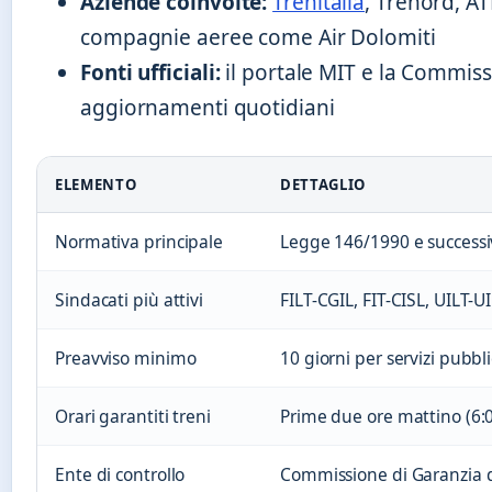
Aziende coinvolte:
Trenitalia
, Trenord, A
compagnie aeree come Air Dolomiti
Fonti ufficiali:
il portale MIT e la Commis
aggiornamenti quotidiani
ELEMENTO
DETTAGLIO
Normativa principale
Legge 146/1990 e successiv
Sindacati più attivi
FILT-CGIL, FIT-CISL, UILT-U
Preavviso minimo
10 giorni per servizi pubbli
Orari garantiti treni
Prime due ore mattino (6:0
Ente di controllo
Commissione di Garanzia de