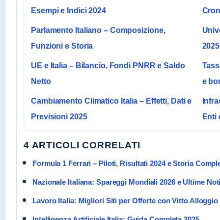
Esempi e Indici 2024
Cron
Parlamento Italiano – Composizione,
Unive
Funzioni e Storia
2025
UE e Italia – Bilancio, Fondi PNRR e Saldo
Tasse
Netto
e bo
Cambiamento Climatico Italia – Effetti, Dati e
Infra
Previsioni 2025
Enti
4 ARTICOLI CORRELATI
Formula 1 Ferrari – Piloti, Risultati 2024 e Storia Compl
Nazionale Italiana: Spareggi Mondiali 2026 e Ultime Not
Lavoro Italia: Migliori Siti per Offerte con Vitto Alloggio
Intelligenza Artificiale Italia: Guida Completa 2025