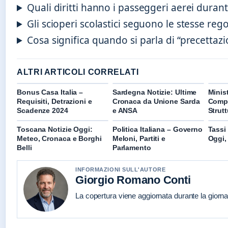
Quali diritti hanno i passeggeri aerei duran
Gli scioperi scolastici seguono le stesse regol
Cosa significa quando si parla di “precettaz
ALTRI ARTICOLI CORRELATI
Bonus Casa Italia –
Sardegna Notizie: Ultime
Minist
Requisiti, Detrazioni e
Cronaca da Unione Sarda
Compl
Scadenze 2024
e ANSA
Strut
Toscana Notizie Oggi:
Politica Italiana – Governo
Tassi 
Meteo, Cronaca e Borghi
Meloni, Partiti e
Oggi, 
Belli
Parlamento
INFORMAZIONI SULL'AUTORE
Giorgio Romano Conti
La copertura viene aggiornata durante la giornat