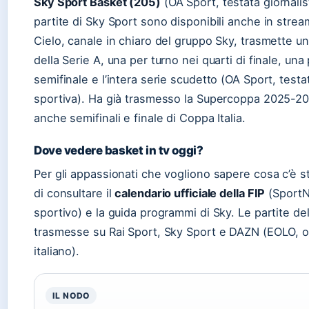
Sky Sport Basket (205)
(OA Sport, testata giornalis
partite di Sky Sport sono disponibili anche in stre
Cielo, canale in chiaro del gruppo Sky, trasmette un
della Serie A, una per turno nei quarti di finale, una
semifinale e l’intera serie scudetto (OA Sport, testat
sportiva). Ha già trasmesso la Supercoppa 2025-2
anche semifinali e finale di Coppa Italia.
Dove vedere basket in tv oggi?
Per gli appassionati che vogliono sapere cosa c’è st
di consultare il
calendario ufficiale della FIP
(SportN
sportivo) e la guida programmi di Sky. Le partite de
trasmesse su Rai Sport, Sky Sport e DAZN (EOLO, o
italiano).
IL NODO