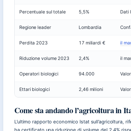
Percentuale sul totale
5,5%
Dati 
Regione leader
Lombardia
Conf
Perdita 2023
17 miliardi €
il ma
Riduzione volume 2023
2,4%
il ma
Operatori biologici
94.000
Valori
Ettari biologici
2,46 milioni
Valori
Come sta andando l’agricoltura in Ita
L’ultimo rapporto economico Istat sull’agricoltura, rif
ha certificato una riduzione di volume del 2,4% rispe