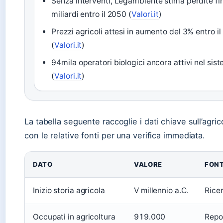
Senza interventi, Legambiente stima perdite fin
miliardi entro il 2050 (
Valori.it
)
Prezzi agricoli attesi in aumento del 3% entro i
(
Valori.it
)
94mila operatori biologici ancora attivi nel sis
(
Valori.it
)
La tabella seguente raccoglie i dati chiave sull’agrico
con le relative fonti per una verifica immediata.
DATO
VALORE
FON
Inizio storia agricola
V millennio a.C.
Rice
Occupati in agricoltura
919.000
Repor