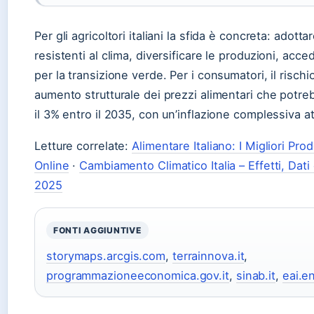
Per gli agricoltori italiani la sfida è concreta: adott
resistenti al clima, diversificare le produzioni, acce
per la transizione verde. Per i consumatori, il rischi
aumento strutturale dei prezzi alimentari che potr
il 3% entro il 2035, con un’inflazione complessiva at
Letture correlate:
Alimentare Italiano: I Migliori Pro
Online
·
Cambiamento Climatico Italia – Effetti, Dati 
2025
FONTI AGGIUNTIVE
storymaps.arcgis.com
,
terrainnova.it
,
programmazioneeconomica.gov.it
,
sinab.it
,
eai.en