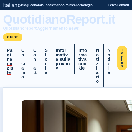
Italiano
Blog
Economia
Locale
Mondo
Politica
Tecnologia
Cerca
Contatti
QuotidianoReport.it
Quotidianoreport Aggiornamento news
GUIDE
Pa
C
C
S
Infor
Info
N
N
T
o
gi
h
o
t
mativ
rma
o
o
p
na
i
n
o
a sulla
tiva
ti
ti
i
ini
si
t
r
privac
coo
z
z
c
s
zia
a
a
i
y
kie
i
i
le
m
tt
a
a
e
o
i
ri
o