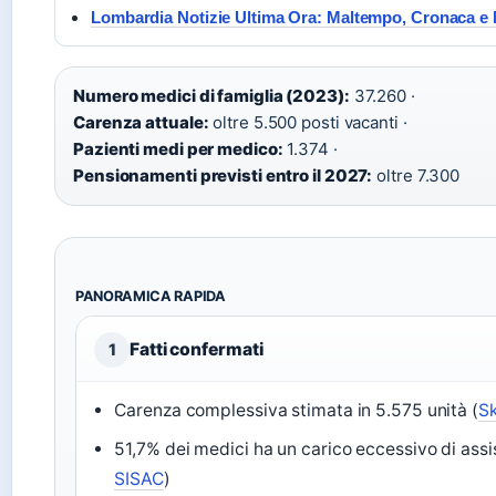
Lombardia Notizie Ultima Ora: Maltempo, Cronaca e
Numero medici di famiglia (2023):
37.260 ·
Carenza attuale:
oltre 5.500 posti vacanti ·
Pazienti medi per medico:
1.374 ·
Pensionamenti previsti entro il 2027:
oltre 7.300
PANORAMICA RAPIDA
Fatti confermati
1
Carenza complessiva stimata in 5.575 unità (
Sk
51,7% dei medici ha un carico eccessivo di ass
SISAC
)