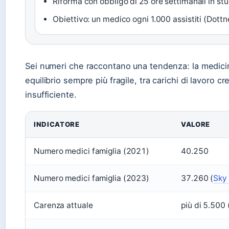
Riforma con obbligo di 25 ore settimanali in st
Obiettivo: un medico ogni 1.000 assistiti (Dottn
Sei numeri che raccontano una tendenza: la medicin
equilibrio sempre più fragile, tra carichi di lavoro 
insufficiente.
INDICATORE
VALORE
Numero medici famiglia (2021)
40.250
Numero medici famiglia (2023)
37.260 (
Sky
Carenza attuale
più di 5.500