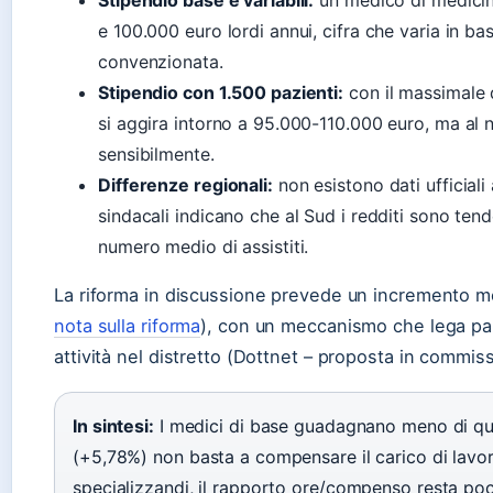
Stipendio base e variabili:
un medico di medicin
e 100.000 euro lordi annui, cifra che varia in base
convenzionata.
Stipendio con 1.500 pazienti:
con il massimale d
si aggira intorno a 95.000-110.000 euro, ma al ne
sensibilmente.
Differenze regionali:
non esistono dati ufficiali
sindacali indicano che al Sud i redditi sono ten
numero medio di assistiti.
La riforma in discussione prevede un incremento me
nota sulla riforma
), con un meccanismo che lega par
attività nel distretto (Dottnet – proposta in commis
In sintesi:
I medici di base guadagnano meno di qua
(+5,78%) non basta a compensare il carico di lavor
specializzandi, il rapporto ore/compenso resta poco