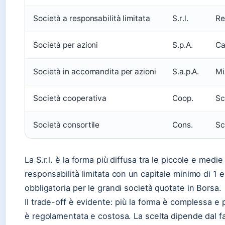
Società a responsabilità limitata
S.r.l.
Re
Società per azioni
S.p.A.
Ca
Società in accomandita per azioni
S.a.p.A.
Mi
Società cooperativa
Coop.
Sc
Società consortile
Cons.
Sc
La S.r.l. è la forma più diffusa tra le piccole e medi
responsabilità limitata con un capitale minimo di 1 eu
obbligatoria per le grandi società quotate in Borsa.
Il trade-off è evidente: più la forma è complessa e p
è regolamentata e costosa. La scelta dipende dal fatt