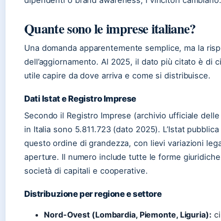
dipendenti o brand awareness, i vincitori cambiano
Quante sono le imprese italiane?
Una domanda apparentemente semplice, ma la rispo
dell’aggiornamento. Al 2025, il dato più citato è di c
utile capire da dove arriva e come si distribuisce.
Dati Istat e Registro Imprese
Secondo il Registro Imprese (archivio ufficiale del
in Italia sono 5.811.723 (dato 2025). L’Istat pubbli
questo ordine di grandezza, con lievi variazioni lega
aperture. Il numero include tutte le forme giuridiche:
società di capitali e cooperative.
Distribuzione per regione e settore
Nord-Ovest (Lombardia, Piemonte, Liguria):
ci