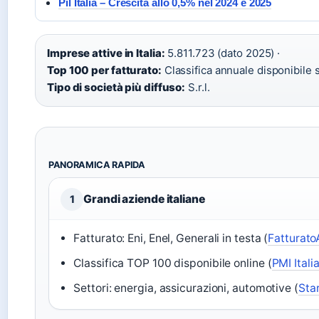
Pil Italia – Crescita allo 0,5% nel 2024 e 2025
Imprese attive in Italia:
5.811.723 (dato 2025) ·
Top 100 per fatturato:
Classifica annuale disponibile s
Tipo di società più diffuso:
S.r.l.
PANORAMICA RAPIDA
Grandi aziende italiane
1
Fatturato: Eni, Enel, Generali in testa (
Fatturato
Classifica TOP 100 disponibile online (
PMI Itali
Settori: energia, assicurazioni, automotive (
Star