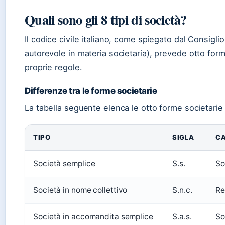
Quali sono gli 8 tipi di società?
Il codice civile italiano, come spiegato dal Consigli
autorevole in materia societaria), prevede otto form
proprie regole.
Differenze tra le forme societarie
La tabella seguente elenca le otto forme societarie 
TIPO
SIGLA
CA
Società semplice
S.s.
So
Società in nome collettivo
S.n.c.
Re
Società in accomandita semplice
S.a.s.
So