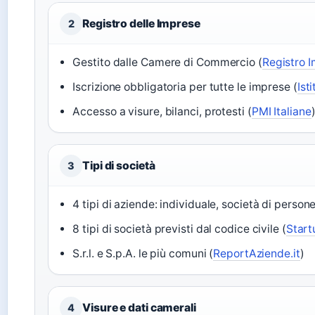
Registro delle Imprese
2
Gestito dalle Camere di Commercio (
Registro I
Iscrizione obbligatoria per tutte le imprese (
Ist
Accesso a visure, bilanci, protesti (
PMI Italiane
Tipi di società
3
4 tipi di aziende: individuale, società di persone
8 tipi di società previsti dal codice civile (
Startu
S.r.l. e S.p.A. le più comuni (
ReportAziende.it
)
Visure e dati camerali
4