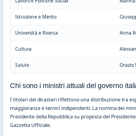
Lavoro e Politiche Sociali
Marina 
Istruzione e Merito
Giusepp
Università e Ricerca
Anna M
Cultura
Alessan
Salute
Orazio S
Chi sono i ministri attuali del governo ita
I titolari dei dicasteri riflettono una distribuzione tra esp
maggioranza e tecnici indipendenti. La nomina dei mini
Presidente della Repubblica su proposta del Presidente 
Gazzetta Ufficiale.