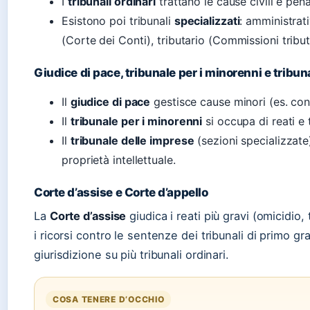
I
tribunali ordinari
trattano le cause civili e pen
Esistono poi tribunali
specializzati
: amministrat
(Corte dei Conti), tributario (Commissioni tributa
Giudice di pace, tribunale per i minorenni e tribun
Il
giudice di pace
gestisce cause minori (es. cont
Il
tribunale per i minorenni
si occupa di reati e 
Il
tribunale delle imprese
(sezioni specializzate
proprietà intellettuale.
Corte d’assise e Corte d’appello
La
Corte d’assise
giudica i reati più gravi (omicidio,
i ricorsi contro le sentenze dei tribunali di primo gr
giurisdizione su più tribunali ordinari.
COSA TENERE D’OCCHIO