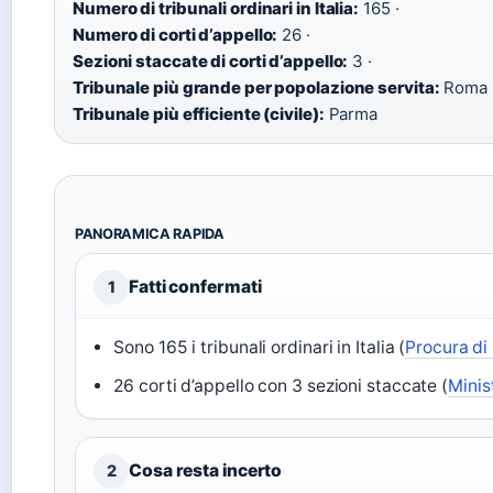
Numero di tribunali ordinari in Italia:
165 ·
Numero di corti d’appello:
26 ·
Sezioni staccate di corti d’appello:
3 ·
Tribunale più grande per popolazione servita:
Roma 
Tribunale più efficiente (civile):
Parma
PANORAMICA RAPIDA
Fatti confermati
1
Sono 165 i tribunali ordinari in Italia (
Procura di 
26 corti d’appello con 3 sezioni staccate (
Minis
Cosa resta incerto
2