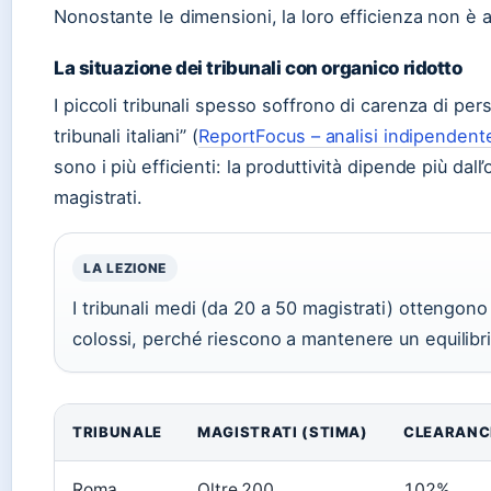
Nonostante le dimensioni, la loro efficienza non è ai 
La situazione dei tribunali con organico ridotto
I piccoli tribunali spesso soffrono di carenza di pe
tribunali italiani” (
ReportFocus – analisi indipendent
sono i più efficienti: la produttività dipende più da
magistrati.
LA LEZIONE
I tribunali medi (da 20 a 50 magistrati) ottengon
colossi, perché riescono a mantenere un equilibrio
TRIBUNALE
MAGISTRATI (STIMA)
CLEARANCE
Roma
Oltre 200
102%