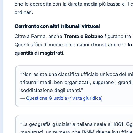
che lo accredita con la durata media più bassa e il cle
ordinari.
Confronto con altri tribunali virtuosi
Oltre a Parma, anche
Trento e Bolzano
figurano tra i
Questi uffici di medie dimensioni dimostrano che
la
quantità di magistrati
.
“Non esiste una classifica ufficiale univoca del mi
tribunali medi, ben organizzati, superano i grandi
soddisfazione degli utenti.”
—
Questione Giustizia (rivista giuridica)
“La geografia giudiziaria italiana risale al 1861.
magistrati, un numero che l’ANM ritiene insufficie