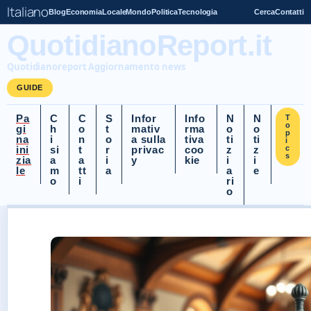
Italiano
Blog
Economia
Locale
Mondo
Politica
Tecnologia
Cerca
Contatti
QuotidianoReport.it
Quotidianoreport Aggiornamento news
GUIDE
Pa
C
C
S
Infor
Info
N
N
T
o
gi
h
o
t
mativ
rma
o
o
p
na
i
n
o
a sulla
tiva
ti
ti
i
ini
si
t
r
privac
coo
z
z
c
s
zia
a
a
i
y
kie
i
i
le
m
tt
a
a
e
o
i
ri
o