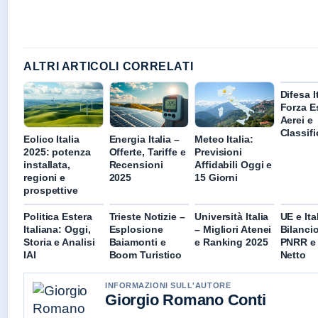
ALTRI ARTICOLI CORRELATI
Difesa I
Forza E
Aerei e
Classif
Eolico Italia
Energia Italia –
Meteo Italia:
2025: potenza
Offerte, Tariffe e
Previsioni
installata,
Recensioni
Affidabili Oggi e
regioni e
2025
15 Giorni
prospettive
Politica Estera
Trieste Notizie –
Università Italia
UE e Ita
Italiana: Oggi,
Esplosione
– Migliori Atenei
Bilanci
Storia e Analisi
Baiamonti e
e Ranking 2025
PNRR e
IAI
Boom Turistico
Netto
INFORMAZIONI SULL'AUTORE
Giorgio Romano Conti