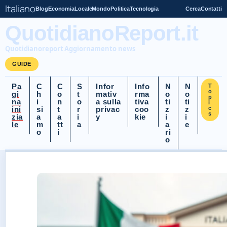
Italiano
Blog
Economia
Locale
Mondo
Politica
Tecnologia
Cerca
Contatti
QuotidianoReport.it
Quotidianoreport Aggiornamento news
GUIDE
Pa
C
C
S
Infor
Info
N
N
T
o
gi
h
o
t
mativ
rma
o
o
p
na
i
n
o
a sulla
tiva
ti
ti
i
ini
si
t
r
privac
coo
z
z
c
s
zia
a
a
i
y
kie
i
i
le
m
tt
a
a
e
o
i
ri
o